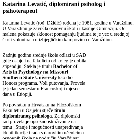
Katarina Levatić, diplomirani psiholog i
psihoterapeut
Katarina Levatić (rođ. Džidić) rođena je 1981. godine u Varaždinu.
U Varaždinu je završila osnovnu školu i kasnije Gimnaziju. Od
malena pokazuje sklonost pomaganju ljudima te je već u srednjoj
školi volontirala u izbjegličkim kampovima u Varaždinu.
Zadnju godinu srednje škole odlazi u SAD
gdje ostaje i na fakultetu od kojeg je dobila
stipendiju. Stekla je titulu
Bachelor of
Arts in Psychology na Missouri
Southern State University
kao dio
Honors programa. Voli putovanja. Provela
je jedan semestar u Francuskoj i mjesec
dana u Etiopiji.
Po povratku u Hrvatsku na Filozofskom
Fakultetu u Osijeku stječe
titulu
diplomiranog psihologa
. Za diplomski
rad provela je opsežno istraživanje na
temu „Stanje i mogućnosti unapređivanja
identifikacije i rada s darovitim učenicima
osnovnih škola na području Varaždina“.