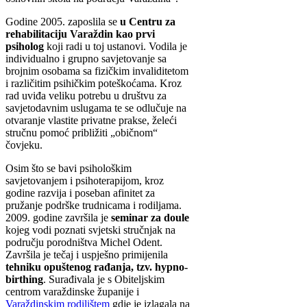
Godine 2005. zaposlila se
u Centru za
rehabilitaciju Varaždin kao prvi
psiholog
koji radi u toj ustanovi. Vodila je
individualno i grupno savjetovanje sa
brojnim osobama sa fizičkim invaliditetom
i različitim psihičkim poteškoćama. Kroz
rad uviđa veliku potrebu u društvu za
savjetodavnim uslugama te se odlučuje na
otvaranje vlastite privatne prakse, želeći
stručnu pomoć približiti „običnom“
čovjeku.
Osim što se bavi psihološkim
savjetovanjem i psihoterapijom, kroz
godine razvija i poseban afinitet za
pružanje podrške trudnicama i rodiljama.
2009. godine završila je
seminar za doule
kojeg vodi poznati svjetski stručnjak na
području porodništva Michel Odent.
Završila je tečaj i uspješno primijenila
tehniku opuštenog rađanja, tzv. hypno-
birthing
. Surađivala je s Obiteljskim
centrom varaždinske županije i
Varaždinskim rodilištem
gdje je izlagala na