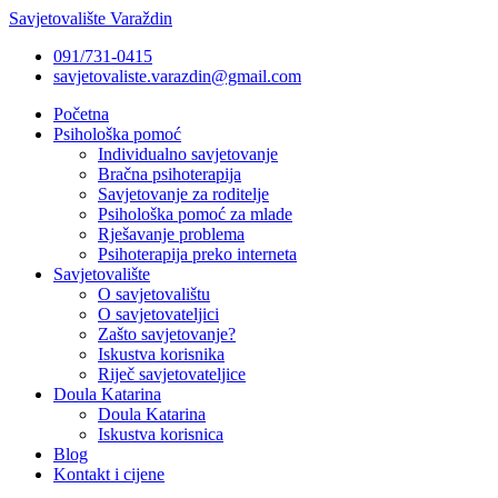
Savjetovalište Varaždin
091/731-0415
savjetovaliste.varazdin@gmail.com
Početna
Psihološka pomoć
Individualno savjetovanje
Bračna psihoterapija
Savjetovanje za roditelje
Psihološka pomoć za mlade
Rješavanje problema
Psihoterapija preko interneta
Savjetovalište
O savjetovalištu
O savjetovateljici
Zašto savjetovanje?
Iskustva korisnika
Riječ savjetovateljice
Doula Katarina
Doula Katarina
Iskustva korisnica
Blog
Kontakt i cijene