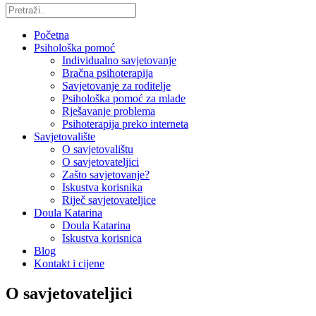
Početna
Psihološka pomoć
Individualno savjetovanje
Bračna psihoterapija
Savjetovanje za roditelje
Psihološka pomoć za mlade
Rješavanje problema
Psihoterapija preko interneta
Savjetovalište
O savjetovalištu
O savjetovateljici
Zašto savjetovanje?
Iskustva korisnika
Riječ savjetovateljice
Doula Katarina
Doula Katarina
Iskustva korisnica
Blog
Kontakt i cijene
O savjetovateljici