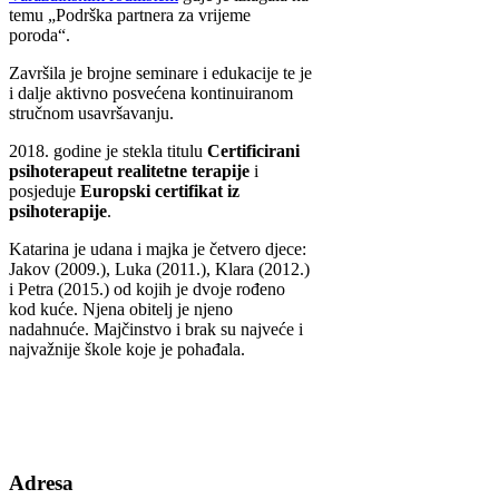
temu „Podrška partnera za vrijeme
poroda“.
Završila je brojne seminare i edukacije te je
i dalje aktivno posvećena kontinuiranom
stručnom usavršavanju.
2018. godine je stekla titulu
Certificirani
psihoterapeut realitetne terapije
i
posjeduje
Europski certifikat iz
psihoterapije
.
Katarina je udana i majka je četvero djece:
Jakov (2009.), Luka (2011.), Klara (2012.)
i Petra (2015.) od kojih je dvoje rođeno
kod kuće. Njena obitelj je njeno
nadahnuće. Majčinstvo i brak su najveće i
najvažnije škole koje je pohađala.
Adresa