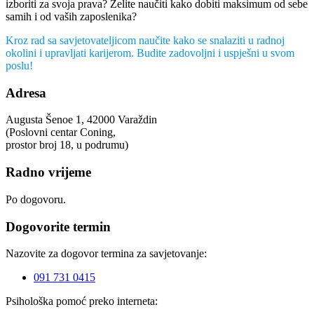
izboriti za svoja prava? Želite naučiti kako dobiti maksimum od sebe
samih i od vaših zaposlenika?
Kroz rad sa savjetovateljicom naučite kako se snalaziti u radnoj
okolini i upravljati karijerom. Budite zadovoljni i uspješni u svom
poslu!
Adresa
Augusta Šenoe 1, 42000 Varaždin
(Poslovni centar Coning,
prostor broj 18, u podrumu)
Radno vrijeme
Po dogovoru.
Dogovorite termin
Nazovite za dogovor termina za savjetovanje:
091 731 0415
Psihološka pomoć preko interneta: