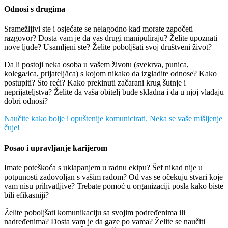
Odnosi s drugima
Sramežljivi ste i osjećate se nelagodno kad morate započeti
razgovor? Dosta vam je da vas drugi manipuliraju? Želite upoznati
nove ljude? Usamljeni ste? Želite poboljšati svoj društveni život?
Da li postoji neka osoba u vašem životu (svekrva, punica,
kolega/ica, prijatelj/ica) s kojom nikako da izgladite odnose? Kako
postupiti? Što reći? Kako prekinuti začarani krug šutnje i
neprijateljstva? Želite da vaša obitelj bude skladna i da u njoj vladaju
dobri odnosi?
Naučite kako bolje i opuštenije komunicirati. Neka se vaše mišljenje
čuje!
P
os
ao
i
upravljanje
karijerom
Imate poteškoća s uklapanjem u radnu ekipu? Šef nikad nije u
potpunosti zadovoljan s vašim radom? Od vas se očekuju stvari koje
vam nisu prihvatljive? Trebate pomoć u organizaciji posla kako biste
bili efikasniji?
Želite poboljšati komunikaciju sa svojim podređenima ili
nadređenima? Dosta vam je da gaze po vama? Želite se naučiti