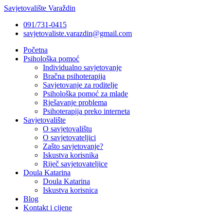
Savjetovalište Varaždin
091/731-0415
savjetovaliste.varazdin@gmail.com
Početna
Psihološka pomoć
Individualno savjetovanje
Bračna psihoterapija
Savjetovanje za roditelje
Psihološka pomoć za mlade
Rješavanje problema
Psihoterapija preko interneta
Savjetovalište
O savjetovalištu
O savjetovateljici
Zašto savjetovanje?
Iskustva korisnika
Riječ savjetovateljice
Doula Katarina
Doula Katarina
Iskustva korisnica
Blog
Kontakt i cijene