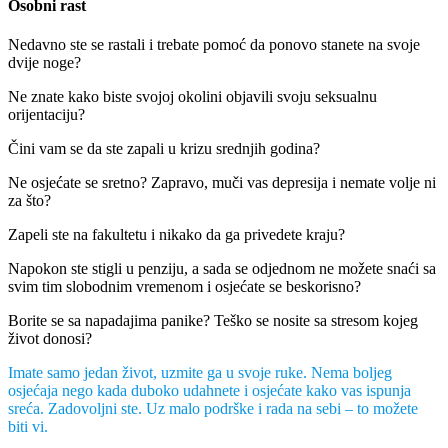
Osobni rast
Nedavno ste se rastali i trebate pomoć da ponovo stanete na svoje
dvije noge?
Ne znate kako biste svojoj okolini objavili svoju seksualnu
orijentaciju?
Čini vam se da ste zapali u krizu srednjih godina?
Ne osjećate se sretno? Zapravo, muči vas depresija i nemate volje ni
za što?
Zapeli ste na fakultetu i nikako da ga privedete kraju?
Napokon ste stigli u penziju, a sada se odjednom ne možete snaći sa
svim tim slobodnim vremenom i osjećate se beskorisno?
Borite se sa napadajima panike? Teško se nosite sa stresom kojeg
život donosi?
Imate samo jedan život, uzmite ga u svoje ruke. Nema boljeg
osjećaja nego kada duboko udahnete i osjećate kako vas ispunja
sreća. Zadovoljni ste. Uz malo podrške i rada na sebi – to možete
biti vi.