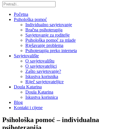
Početna
Psihološka pomoć
Individualno savjetovanje
Bračna psihoterapija
Savjetovanje za roditelje
Psihološka pomoć za mlade
Rješavanje problema
Psihoterapija preko interneta
Savjetovalište
O savjetovalištu
O savjetovateljici
Zašto savjetovanje?
Iskustva korisnika
Riječ savjetovateljice
Doula Katarina
Doula Katarina
Iskustva korisnica
Blog
Kontakt i cijene
Psihološka pomoć – individualna
psihoterapija