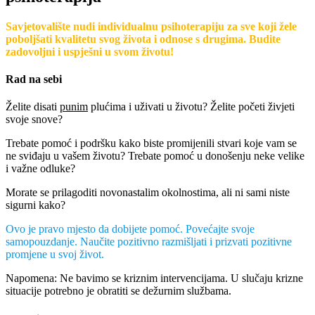
Savjetovalište nudi individualnu psihoterapiju za sve koji žele
poboljšati kvalitetu svog života i odnose s drugima. Budite
zadovoljni i uspješni u svom životu!
Rad na sebi
Želite disati
punim
plućima i uživati u životu? Želite početi živjeti
svoje snove?
Trebate pomoć i podršku kako biste promijenili stvari koje vam se
ne sviđaju u vašem životu? Trebate pomoć u donošenju neke velike
i važne odluke?
Morate se prilagoditi novonastalim okolnostima, ali ni sami niste
sigurni kako?
Ovo je pravo mjesto da dobijete pomoć. Povećajte svoje
samopouzdanje. Naučite pozitivno razmišljati i prizvati pozitivne
promjene u svoj život.
Napomena: Ne bavimo se kriznim intervencijama. U slučaju krizne
situacije potrebno je obratiti se dežurnim službama.